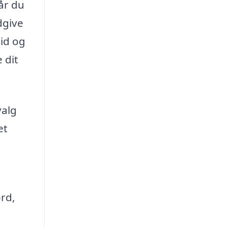
år du
dgive
tid og
 dit
valg
et
rd,
e