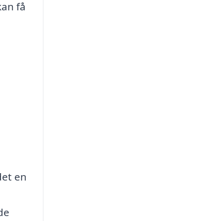
kan få
det en
de