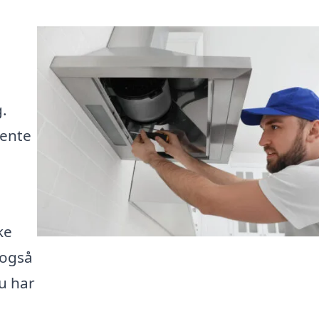
g.
hente
ke
 også
du har