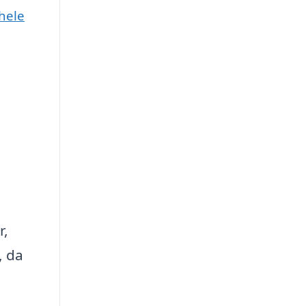
hele
r,
, da