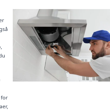
er
også
,
 du
e
 for
aer,