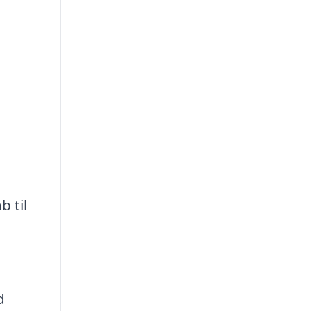
b til
d