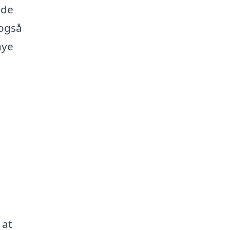
nde
 også
nye
 at