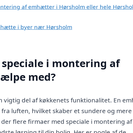
ontering af emhætter i Hørsholm eller hele Hørsh
emhætte i byer nær Hørsholm
speciale i montering af
jælpe med?
n vigtig del af køkkenets funktionalitet. En e
 fra luften, hvilket skaber et sundere og mere
r der flere firmaer med speciale i montering af
ste løsning til din bolig. Her er nogle af de