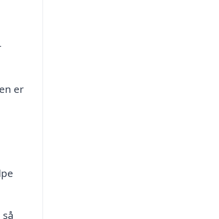
r
en er
lpe
 så