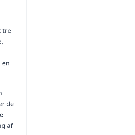
 tre
e,
e en
n
er de
te
ng af