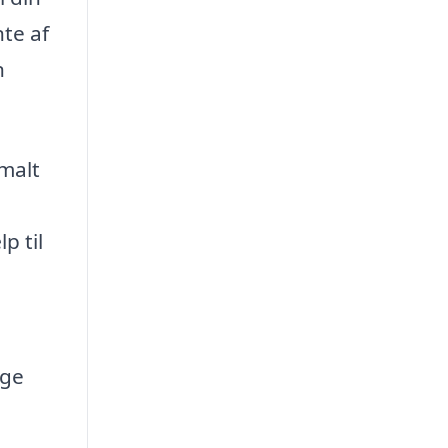
te af
n
imalt
p til
gge