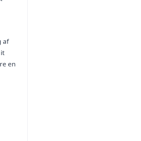
 af
it
re en