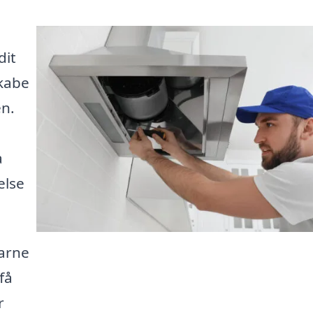
dit
skabe
en.
a
else
farne
få
r