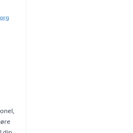
borg
onel,
gøre
l din