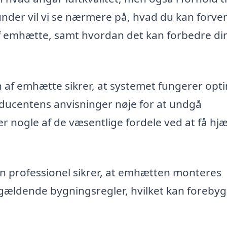
nder vil vi se nærmere på, hvad du kan forven
af emhætte, samt hvordan det kan forbedre di
on af emhætte sikrer, at systemet fungerer opt
oducentens anvisninger nøje for at undgå
er nogle af de væsentlige fordele ved at få hjæl
n professionel sikrer, at emhætten monteres
gældende bygningsregler, hvilket kan foreby