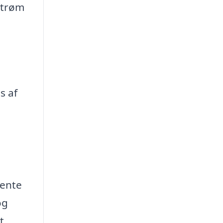
strøm
s af
hente
og
t