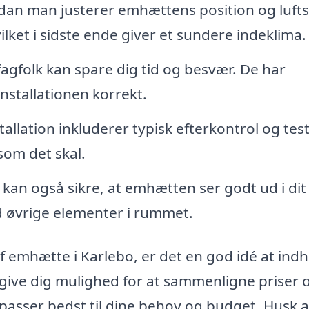
dan man justerer emhættens position og luft
ilket i sidste ende giver et sundere indeklima.
 fagfolk kan spare dig tid og besvær. De har
installationen korrekt.
allation inkluderer typisk efterkontrol og test
 som det skal.
 kan også sikre, at emhætten ser godt ud i dit
 øvrige elementer i rummet.
af emhætte i Karlebo, er det en god idé at ind
vil give dig mulighed for at sammenligne priser 
 passer bedst til dine behov og budget. Husk a