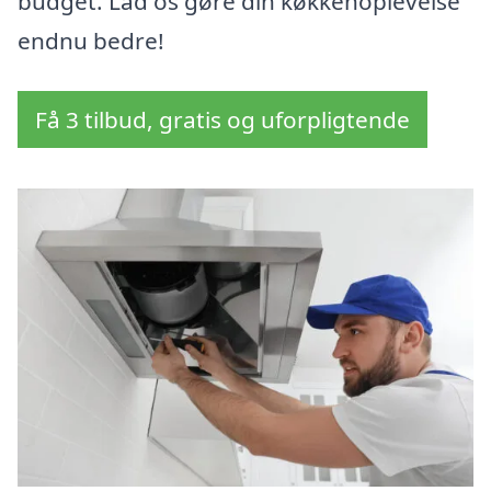
budget. Lad os gøre din køkkenoplevelse
endnu bedre!
Få 3 tilbud, gratis og uforpligtende