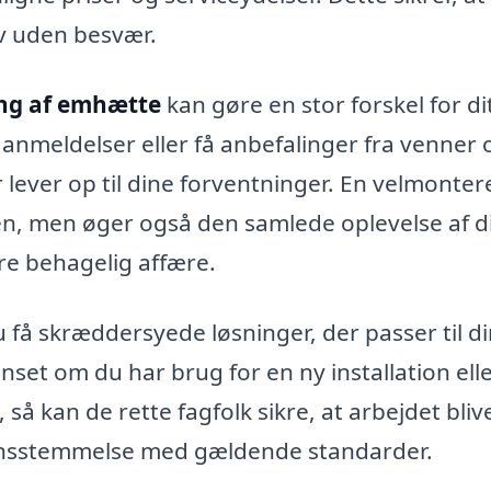
ov uden besvær.
ng af emhætte
kan gøre en stor forskel for di
anmeldelser eller få anbefalinger fra venner 
er lever op til dine forventninger. En velmonter
en, men øger også den samlede oplevelse af d
re behagelig affære.
u få skræddersyede løsninger, der passer til d
nset om du har brug for en ny installation ell
 kan de rette fagfolk sikre, at arbejdet bliv
erensstemmelse med gældende standarder.