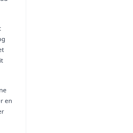
t
og
et
it
ine
er en
er