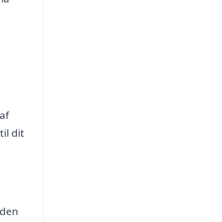
af
il dit
 den