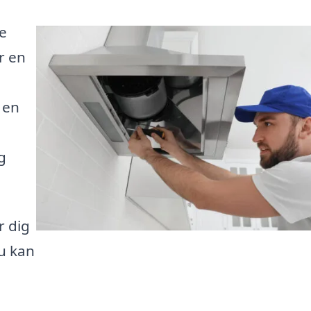
e
r en
 en
g
r dig
du kan