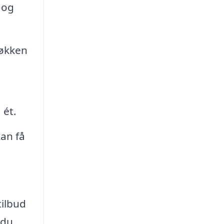
 og
køkken
 ét.
kan få
tilbud
 du