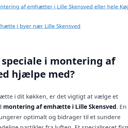
ntering af emhætter i Lille Skensved eller hele Kø
mhætte i byer nær Lille Skensved
speciale i montering af
ved hjælpe med?
tte i dit køkken, er det vigtigt at vælge et
ed
montering af emhætte i Lille Skensved
. En
fungerer optimalt og bidrager til et sundere
elige partikler fra luften. Et specialiseret fi