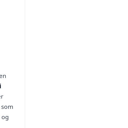
 en
i
er
, som
n og