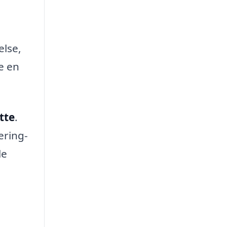
else,
e en
tte
.
ering-
le