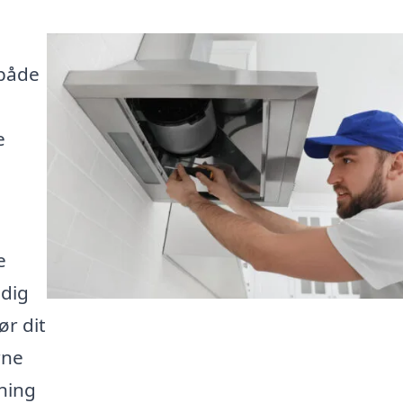
 både
e
e
e
 dig
r dit
rne
sning