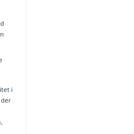
ed
in
e
tet i
 der
,