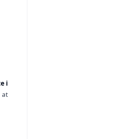
e i
 at