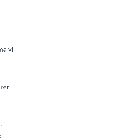
t
a vil
rer
-
e