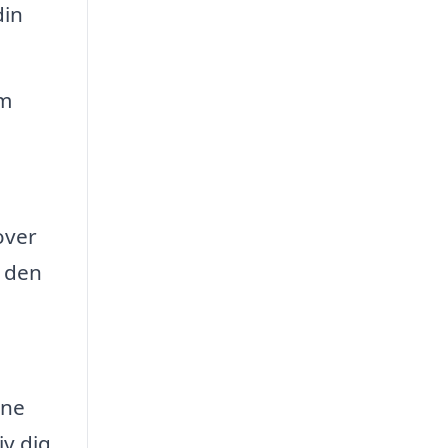
din
am
over
e den
gne
iv dig