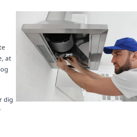
t
te
e, at
 og
r dig
r