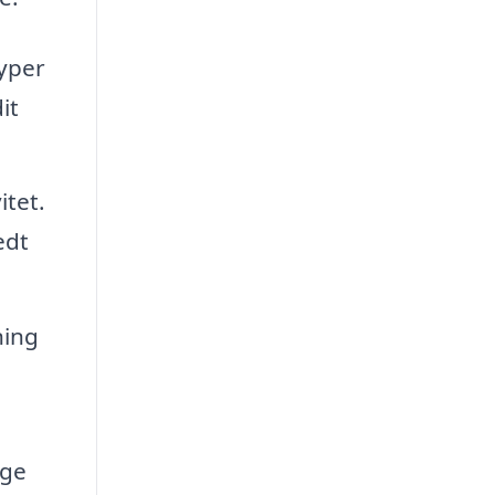
typer
it
itet.
edt
ning
nge