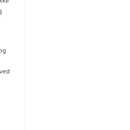
ikke
g
,
 og
 ved