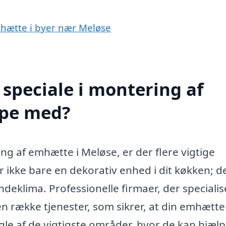
mhætte i byer nær Meløse
speciale i montering af
lpe med?
ng af emhætte i Meløse, er der flere vigtige
 ikke bare en dekorativ enhed i dit køkken; d
t indeklima. Professionelle firmaer, der speciali
en række tjenester, som sikrer, at din emhætte
gle af de vigtigste områder, hvor de kan hjælp