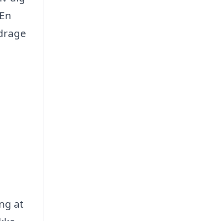
 En
idrage
ing at