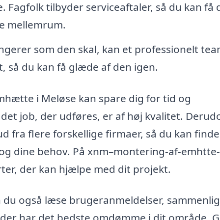
 Fagfolk tilbyder serviceaftaler, så du kan få 
ne mellemrum.
ngerer som den skal, kan et professionelt te
t, så du kan få glæde af den igen.
mhætte i Meløse kan spare dig for tid og
 det job, der udføres, er af høj kvalitet. Derud
d fra flere forskellige firmaer, så du kan find
et og dine behov. På xnm–montering-af-emhtte-
ter, der kan hjælpe med dit projekt.
n du også læse brugeranmeldelser, sammenli
r der har det bedste omdømme i dit område. G