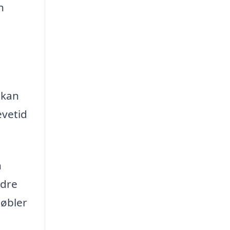
n
 kan
evetid
n
edre
møbler