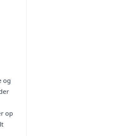
e og
 der
er op
lt