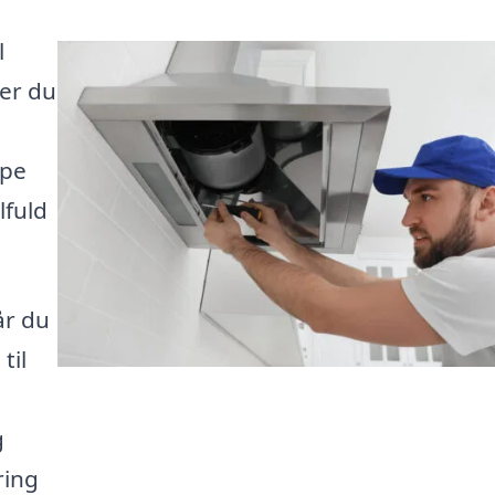
l
 er du
lpe
lfuld
år du
til
g
ring