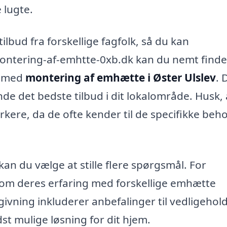
 lugte.
ilbud fra forskellige fagfolk, så du kan
montering-af-emhtte-0xb.dk kan du nemt finde
g med
montering af emhætte i Øster Ulslev
. 
nde det bedste tilbud i dit lokalområde. Husk, 
rkere, da de ofte kender til de specifikke beh
 kan du vælge at stille flere spørgsmål. For
e om deres erfaring med forskellige emhætte
vning inkluderer anbefalinger til vedligehol
dst mulige løsning for dit hjem.