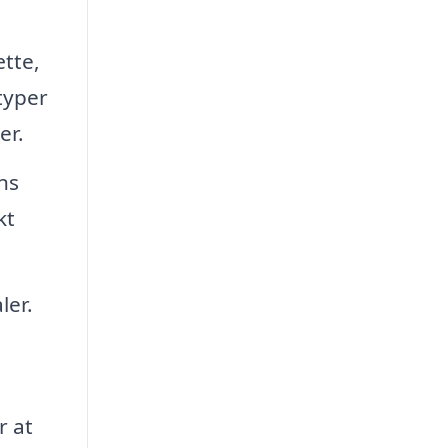
tte,
typer
er.
ns
kt
ler.
r at