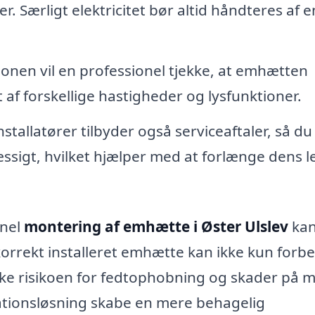
r. Særligt elektricitet bør altid håndteres af e
tionen vil en professionel tjekke, at emhætten
af forskellige hastigheder og lysfunktioner.
tallatører tilbyder også serviceaftaler, så du
sigt, hvilket hjælper med at forlænge dens l
onel
montering af emhætte i Øster Ulslev
ka
korrekt installeret emhætte kan ikke kun forb
dske risikoen for fedtophobning og skader på 
tionsløsning skabe en mere behagelig