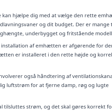
 kan hjælpe dig med at vælge den rette emhæ
adlavningsvaner og dit budget. Der er mange 
ghængte, underbygget og fritstående modell
 installation af emhætten er afgørende for de
hætten er installeret i den rette højde og korre
volverer også håndtering af ventilationskana
elig luftstrøm for at fjerne damp, røg og lugte
tilsluttes strøm, og det skal gøres korrekt fo