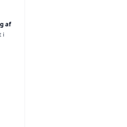
g af
 i