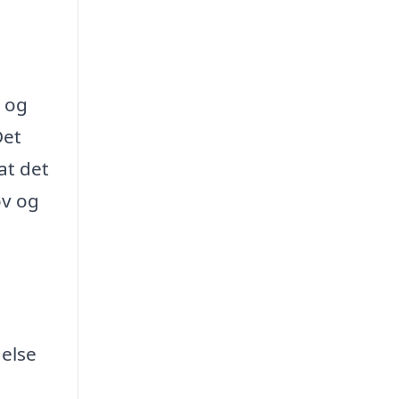
 og
Det
at det
ov og
delse