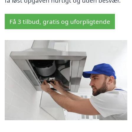
få løst opgaven hurtigt og uden besvær.
Få 3 tilbud, gratis og uforpligtende