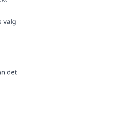
a valg
an det