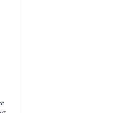
at
ekt