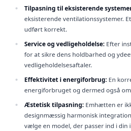
Tilpasning til eksisterende systemer
eksisterende ventilationssystemer. Et 
udført korrekt.
Service og vedligeholdelse:
Efter ins
for at sikre dens holdbarhed og yde
vedligeholdelsesaftaler.
Effektivitet i energiforbrug:
En korr
energiforbruget og dermed også omko
Æstetisk tilpasning:
Emhætten er ikk
designmæssig harmonisk integration i
vælge en model, der passer ind i din 