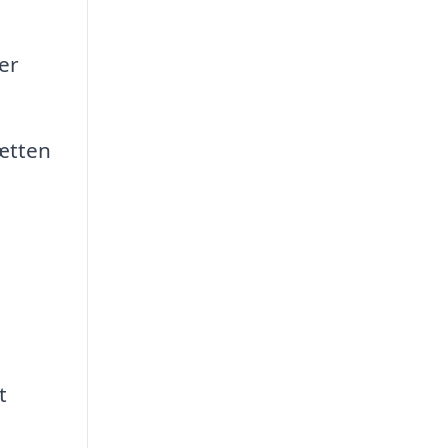
er
hætten
t