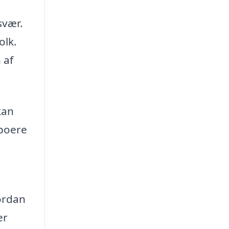
svær.
olk.
 af
kan
eboere
ordan
er