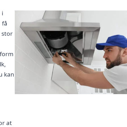
 i
 få
 stor
tform
lk,
u kan
or at