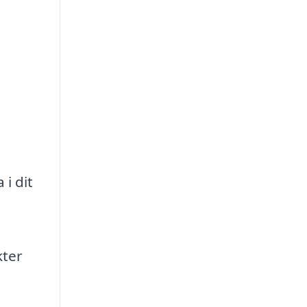
i dit
t
kter