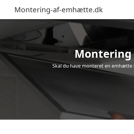
Montering-af-emhætte.dk
Montering a
Skal du have monteret en emhætte i T