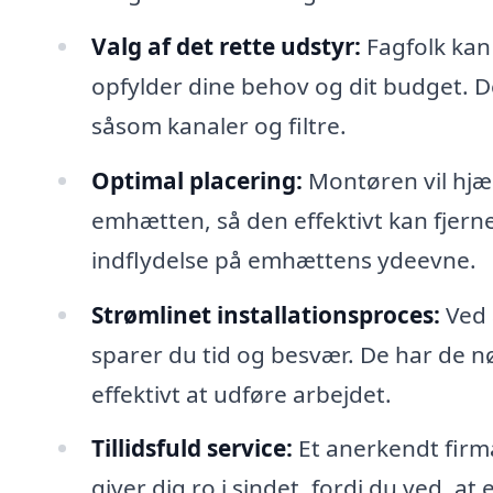
Valg af det rette udstyr:
Fagfolk kan
opfylder dine behov og dit budget. De
såsom kanaler og filtre.
Optimal placering:
Montøren vil hjæl
emhætten, så den effektivt kan fjern
indflydelse på emhættens ydeevne.
Strømlinet installationsproces:
Ved a
sparer du tid og besvær. De har de nø
effektivt at udføre arbejdet.
Tillidsfuld service:
Et anerkendt firma
giver dig ro i sindet, fordi du ved, at