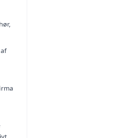
hør,
 af
firma
e
ivt.