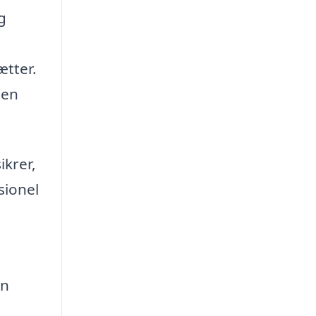
g
ætter.
den
ikrer,
sionel
en