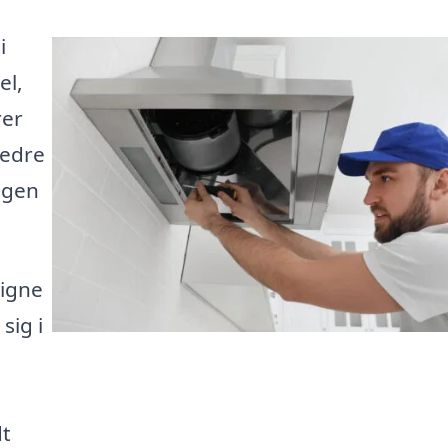
i
el,
rer
bedre
ngen
igne
sig i
dt