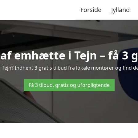
Forside
Jylland
f emhætte i Tejn – få 3 g
ejn? Indhent 3 gratis tilbud fra lokale montører og find d
Få 3 tilbud, gratis og uforpligtende