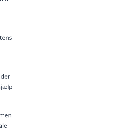
ttens
 der
hjælp
ormen
ale