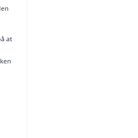
den
på at
kken