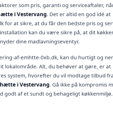
ktorer som pris, garanti og serviceaftaler, nå
ætte i Vestervang
. Det er altid en god idé at
lk for at sikre, at du får den bedste pris og ser
stallation kan du være sikre på, at dit køkke
u nyder dine madlavningseventyr.
ering-af-emhtte-0xb.dk, kan du hurtigt og ne
dit lokalområde. Alt, du behøver at gøre, er at
res system, hvorefter du vil modtage tilbud fr
hætte i Vestervang
. Gå ikke på kompromis 
yd godt af et sundt og behageligt køkkenmiljø.