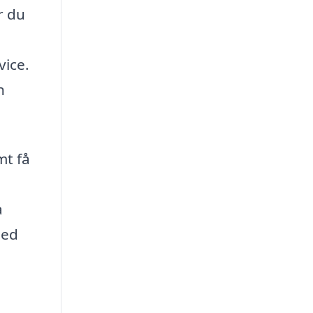
r du
vice.
n
mt få
a
med