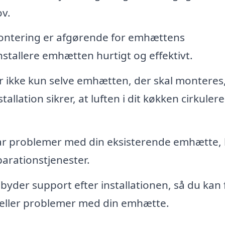
ov.
ntering er afgørende for emhættens
nstallere emhætten hurtigt og effektivt.
r ikke kun selve emhætten, der skal monteres
llation sikrer, at luften i dit køkken cirkulere
ar problemer med din eksisterende emhætte,
parationstjenester.
lbyder support efter installationen, så du kan 
l eller problemer med din emhætte.