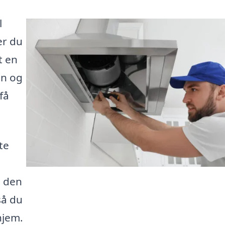
l
er du
t en
en og
få
te
e den
så du
hjem.