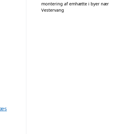
montering af emhætte i byer nær
Vestervang
næs