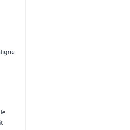
ligne
le
it