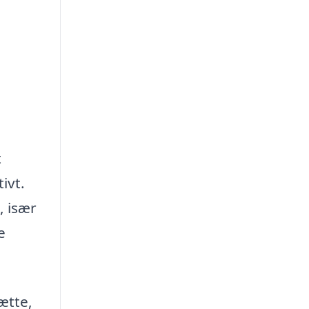
t
ivt.
, især
e
ætte,