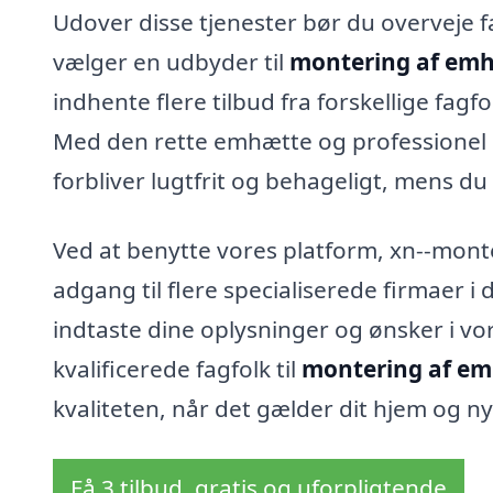
Udover disse tjenester bør du overveje fa
vælger en udbyder til
montering af emh
indhente flere tilbud fra forskellige fagfo
Med den rette emhætte og professionel in
forbliver lugtfrit og behageligt, mens d
Ved at benytte vores platform, xn--mont
adgang til flere specialiserede firmaer i 
indtaste dine oplysninger og ønsker i vo
kvalificerede fagfolk til
montering af em
kvaliteten, når det gælder dit hjem og n
Få 3 tilbud, gratis og uforpligtende