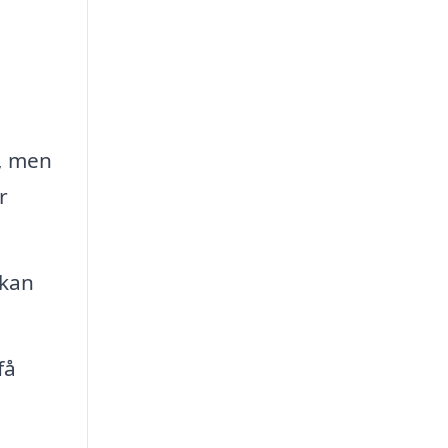
, men
r
 kan
få