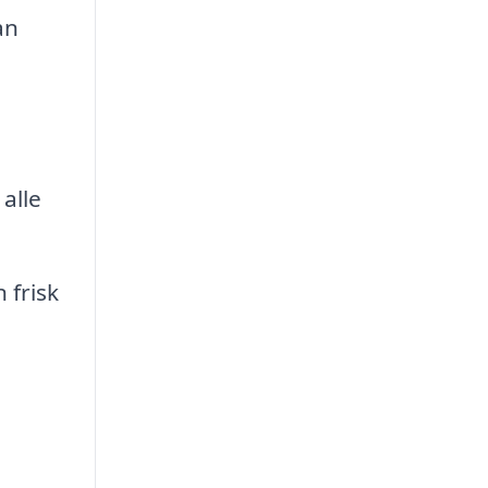
an
alle
 frisk