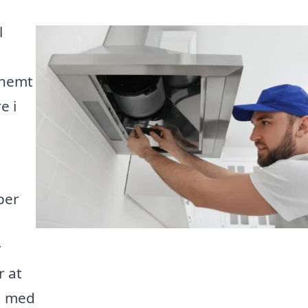
l
 nemt
e i
per
e
r
r at
g med