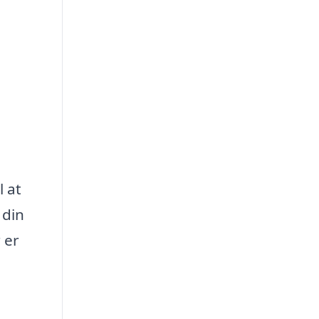
l at
 din
 er