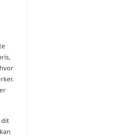
te
ris,
 hvor
rker.
er
 dit
 kan