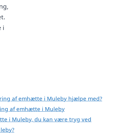
ng,
t.
 i
ering af emhætte i Muleby hjælpe med?
ring af emhætte i Muleby
te i Muleby, du kan være tryg ved
leby?