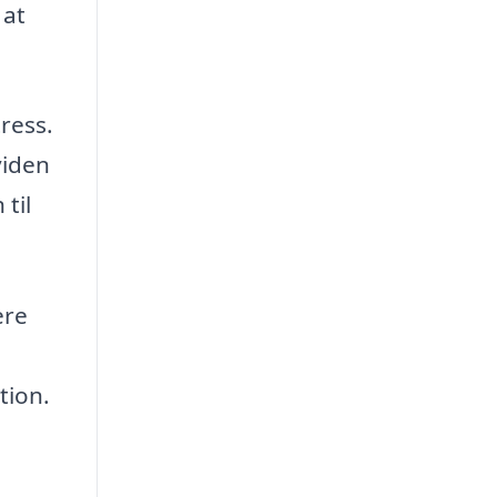
 at
tress.
viden
til
ere
tion.