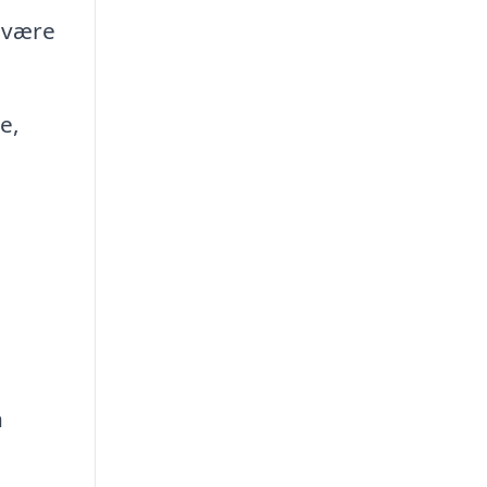
 være
e,
n