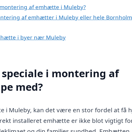
 montering af emhætte i Muleby?
ontering af emhætter i Muleby eller hele Bornholm
emhætte i byer nær Muleby
speciale i montering af
lpe med?
i Muleby, kan det være en stor fordel at få 
rekt installeret emhætte er ikke blot vigtigt fo
ndeklimaet og din families sundhed. Emhætten