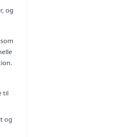
r, og
, som
elle
tion.
til
t og