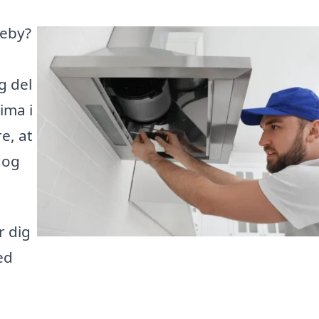
leby?
g del
ima i
e, at
 og
r dig
ed