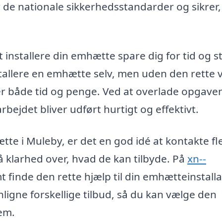
er de nationale sikkerhedsstandarder og sikrer,
at installere din emhætte spare dig for tid og s
allere en emhætte selv, men uden den rette 
er både tid og penge. Ved at overlade opgaven 
rbejdet bliver udført hurtigt og effektivt.
te i Muleby, er det en god idé at kontakte fl
få klarhed over, hvad de kan tilbyde. På
xn--
 finde den rette hjælp til din emhætteinstalla
igne forskellige tilbud, så du kan vælge den
jem.