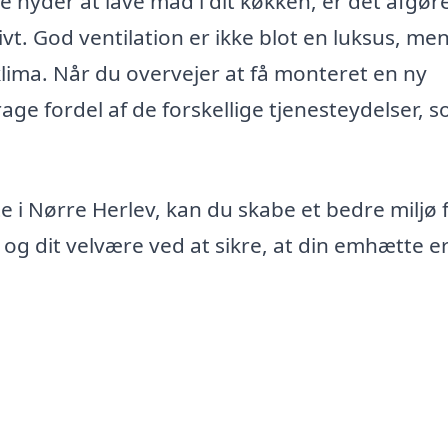
e nyder at lave mad i dit køkken, er det afgø
vt. God ventilation er ikke blot en luksus, me
lima. Når du overvejer at få monteret en ny
ge fordel af de forskellige tjenesteydelser, 
 i Nørre Herlev, kan du skabe et bedre miljø 
em og dit velvære ved at sikre, at din emhætte e