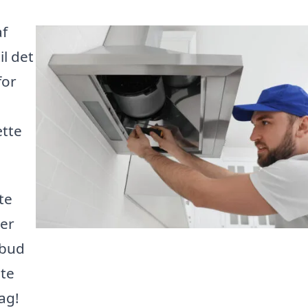
af
l det
for
ætte
te
der
lbud
ste
ag!