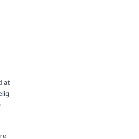
d at
lig
e
rre