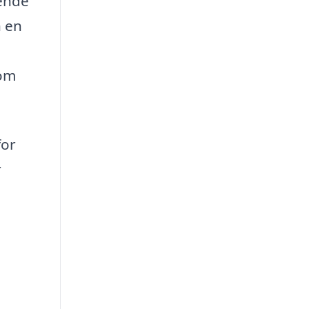
rende
n en
som
for
r