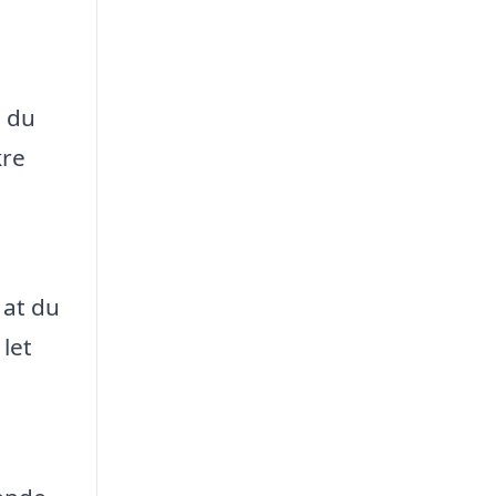
n du
kre
 at du
 let