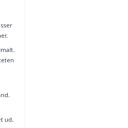
asser
er.
imalt.
iteten
and.
t ud.