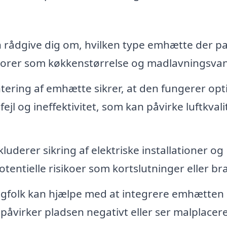
 rådgive dig om, hvilken type emhætte der p
ktorer som køkkenstørrelse og madlavningsvan
ering af emhætte sikrer, at den fungerer opt
 fejl og ineffektivitet, som kan påvirke luftkval
derer sikring af elektriske installationer og
tentielle risikoer som kortslutninger eller br
gfolk kan hjælpe med at integrere emhætten
 påvirker pladsen negativt eller ser malplacere