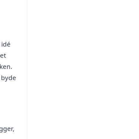
 idé
det
kken.
t byde
gger,