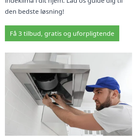
indeklima i dit hjem. Lad os guide dig til
den bedste løsning!
Få 3 tilbud, gratis og uforpligtende